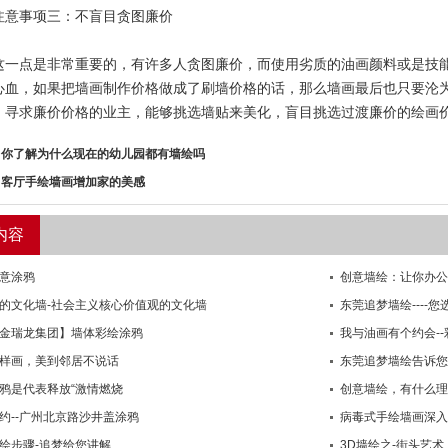
事项三：不盲目贪图廉价
点是非常重要的，有许多人贪图廉价，而使用劣质的油画颜料或是技能
心血，如果把墙画制作价格做成了刷墙价格的话，那么墙画最后也只要沦
，寻求廉价价格的业主，能够挑选墙贴来美化，盲目挑选过渡廉价的绘画
：
你了解为什么现在的幼儿园都有墙绘吗
：
客厅手绘墙画增加家的美感
内容
意涂鸦
创意墙绘：让你办公
的文化墙-社会主义核心价值观的文化墙
东莞追梦墙绘----您
金瑞龙集团】墙体彩绘涂鸦
我与油画有个约会-
样画，美到邻居不说话
东莞追梦墙绘告诉您
鸦是代表释放“激情燃烧
创意墙绘，有什么理
约--广州北京路沙井盖涂鸦
病毒式手绘墙画深入
绘步骤-追梦给您讲解
3D墙绘之-街头艺术