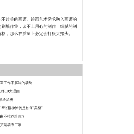
不过关的画师。绘画艺术需求融入画师的
为刷墙作业，谈不上用心的制作，细腻的制
价格，那么在质量上必定会打很大扣头。
室工作不腻味的墙绘
选择10大理由
-彩绘涂鸦
15张楼梯涂鸦是如何“美翻”
由不推荐给你？
艾是墙布厂家