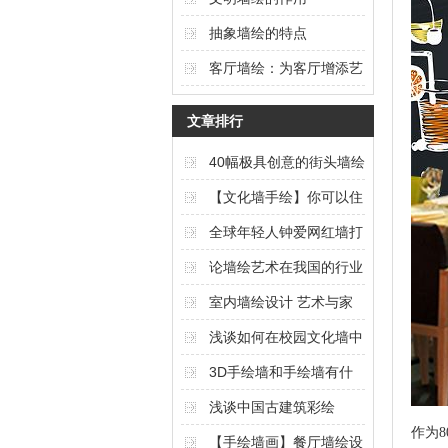
抽象墙绘的特点
客厅墙绘：为客厅增添艺
术氛围的独特选择
文章排行
40幅极具创意的街头墙绘
艺术作品欣赏（上篇）
【文化墙手绘】你可以住
在任何想要的风景里
全球年轻人钟爱网红墙打
卡
论墙绘艺术在我国的行业
现状与发展
室内墙绘设计 艺术与家
居的完美结合
浅谈如何在校园文化墙中
体现校园文化内涵
3D手绘墙和手绘墙有什
么区别
浅谈中国古建筑彩绘
作为
【手绘墙画】餐厅墙绘设