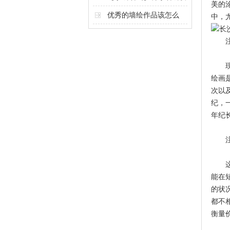
美的
计奥秘
优秀的墙绘作品该怎么
中，
做？
注意
现在
绘画
次以
纪，
年纪
注意
这个
能在
的状
都不
衡量