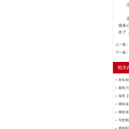
注意
这一
很多
作了
上一篇
下一篇
相关
街头创
最给力
深圳【
墙绘这
墙绘涂
与您相
墙体彩