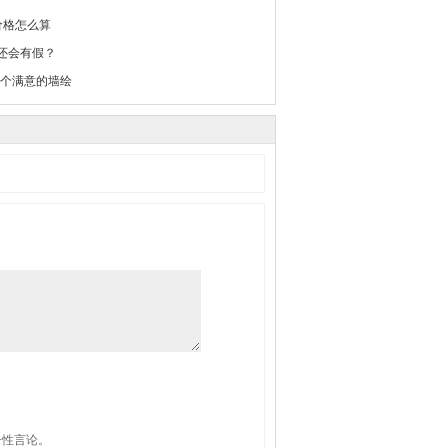
价格怎么算
”还会有假？
个满意的墙绘
击性言论。