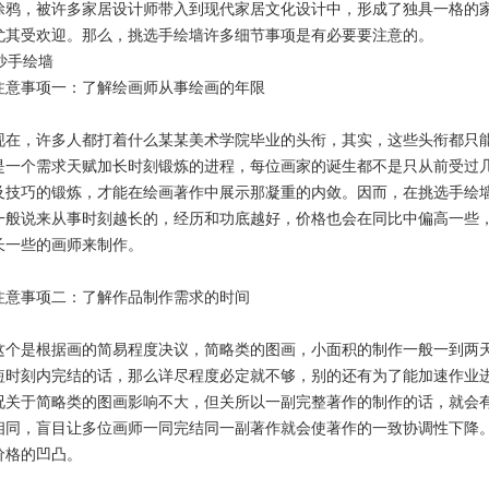
涂鸦，被许多家居设计师带入到现代家居文化设计中，形成了独具一格的
尤其受欢迎。那么，挑选手绘墙许多细节事项是有必要要注意的。
事项一：了解绘画师从事绘画的年限
，许多人都打着什么某某美术学院毕业的头衔，其实，这些头衔都只能
是一个需求天赋加长时刻锻炼的进程，每位画家的诞生都不是只从前受过
及技巧的锻炼，才能在绘画著作中展示那凝重的内敛。因而，在挑选手绘
一般说来从事时刻越长的，经历和功底越好，价格也会在同比中偏高一些
长一些的画师来制作。
事项二：了解作品制作需求的时间
是根据画的简易程度决议，简略类的图画，小面积的制作一般一到两天
短时刻内完结的话，那么详尽程度必定就不够，别的还有为了能加速作业
况关于简略类的图画影响不大，但关所以一副完整著作的制作的话，就会
相同，盲目让多位画师一同完结同一副著作就会使著作的一致协调性下降
价格的凹凸。