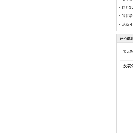
国外3
追梦墙
从破坏
评论信
暂无
发表