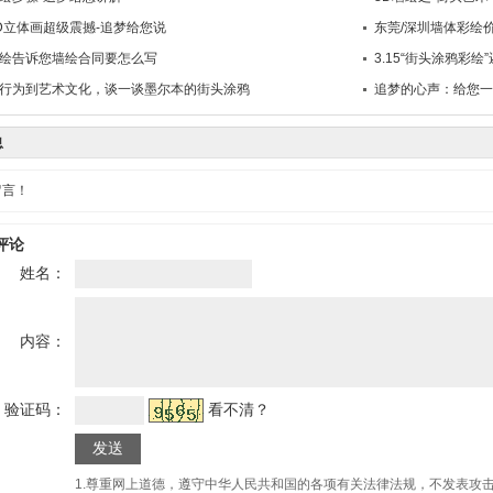
D立体画超级震撼-追梦给您说
东莞/深圳墙体彩绘
绘告诉您墙绘合同要怎么写
3.15“街头涂鸦彩绘
行为到艺术文化，谈一谈墨尔本的街头涂鸦
追梦的心声：给您一
息
留言！
评论
姓名：
内容：
验证码：
看不清？
1.尊重网上道德，遵守中华人民共和国的各项有关法律法规，不发表攻