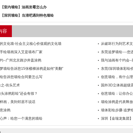
：
【室内墙绘】油画发霉怎么办
：
【深圳墙绘】当清吧遇到特色墙绘
内容
的文化墙-社会主义核心价值观的文化墙
从破坏行为到艺术文
手绘墙画深入艾是墙布厂家
东莞追梦墙绘----您
约--广州北京路沙井盖涂鸦
我与油画有个约会-
梦墙绘告诉您15张楼梯涂鸦是如何“美翻”
东莞/深圳墙体彩绘
绘告诉您墙绘合同要怎么写
创意墙绘，有什么理
绘之-街头艺术
国外3D立体画超级
5“街头涂鸦彩绘”还会有假？
创意墙绘：让你办公
样画，美到邻居不说话
墙绘涂鸦是代表释放
意涂鸦
墙体彩绘步骤-追梦
心声：给您一个满意的墙绘
深圳【金瑞龙集团】