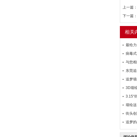
上一篇
下一篇
相关
最给力
病毒式
与您相
东莞追
追梦墙
3D墙
3.1
墙绘这
街头创
追梦的