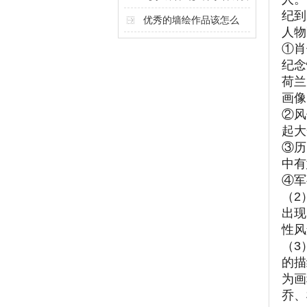
纪到
计奥秘
优秀的墙绘作品该怎么
人物
做？
①肖
纪念
荷兰
画像
②风
起大
③历
中有
④军
（2
出现
性风
（3
的描
为画
乔、