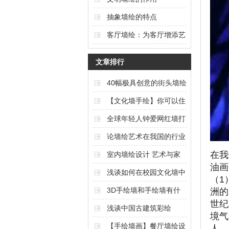
抽象墙绘的特点
客厅墙绘：为客厅增添艺
术氛围的独特选择
文章排行
40幅极具创意的街头墙绘
艺术作品欣赏（上篇）
【文化墙手绘】你可以住
在任何想要的风景里
全球年轻人钟爱网红墙打
卡
论墙绘艺术在我国的行业
现状与发展
在我
室内墙绘设计 艺术与家
油画
居的完美结合
浅谈如何在校园文化墙中
（1
体现校园文化内涵
3D手绘墙和手绘墙有什
洲的
世纪
么区别
浅谈中国古建筑彩绘
境气
【手绘墙画】餐厅墙绘设
人。