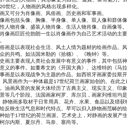
20世纪，人物画的风格出现多样化。
画又可分为肖像画、风俗画、历史画和军事画。
像画包括头像、胸像、半身像、单人像、双人像和群体
性人物肖像、盛装人物肖像、生活人物肖像、自画像等
肖像画巨匠伦勃朗一生以肖像画作为自己艺术活动的主
。
俗画是以表现社会生活、风土人情为题材的绘画作品。
众的共鸣。如法国米勒的《拾穗》、《晚钟》等。
史画主要表现人类社会发展中有意义的事件，其中包括
意义的事件。如董希文的《开国大典》、达维特的《马
事画是以表现战争为主题的作品。如西班牙画家委拉斯
）风景画作为一种体裁是17世纪荷兰画家始创的。在此
。油画风景的发展大体经历了古典主义、现实主义、印
景等几个阶段。法国画家柯罗、库尔贝，画家列维坦均
）静物画多取材于日常用具、花卉、水果、食品以及猎获
绘反映生活气息和时代特点。早可以归入静物画范畴的
种始于17世纪的荷兰画派。艺术史上，对静画的发展产
柯尔内斯、夏尔丹、马奈、塞尚等。