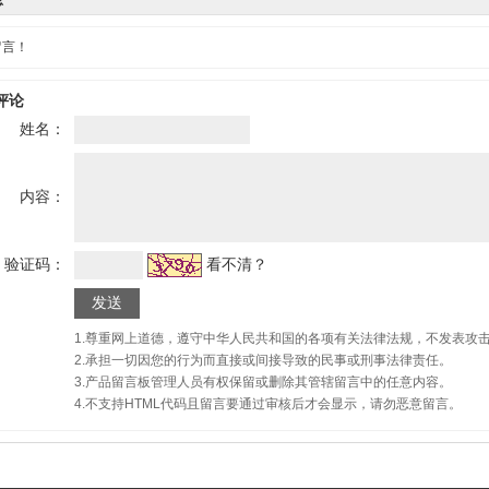
息
留言！
评论
姓名：
内容：
验证码：
看不清？
1.尊重网上道德，遵守中华人民共和国的各项有关法律法规，不发表攻
2.承担一切因您的行为而直接或间接导致的民事或刑事法律责任。
3.产品留言板管理人员有权保留或删除其管辖留言中的任意内容。
4.不支持HTML代码且留言要通过审核后才会显示，请勿恶意留言。