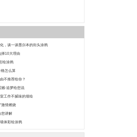
化，谈一谈墨尔本的街头涂鸦
选择10大理由
-彩绘涂鸦
价格怎么算
由不推荐给你？
震撼-追梦给您说
室工作不腻味的墙绘
“激情燃烧
给您讲解
墙体彩绘涂鸦