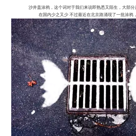
沙井盖
涂鸦
，这个词对于我们来说即熟悉又陌生，大部分
在国内少之又少 不过最近在北京路涌现了一批涂鸦