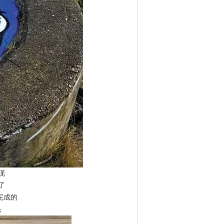
现
了
完成的
头