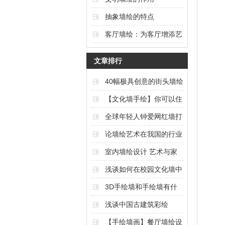
抽象墙绘的特点
客厅墙绘：为客厅增添艺
术氛围的独特选择
文章排行
40幅极具创意的街头墙绘
艺术作品欣赏（上篇）
【文化墙手绘】你可以住
在任何想要的风景里
全球年轻人钟爱网红墙打
卡
论墙绘艺术在我国的行业
现状与发展
室内墙绘设计 艺术与家
居的完美结合
浅谈如何在校园文化墙中
体现校园文化内涵
3D手绘墙和手绘墙有什
么区别
浅谈中国古建筑彩绘
【手绘墙画】餐厅墙绘设