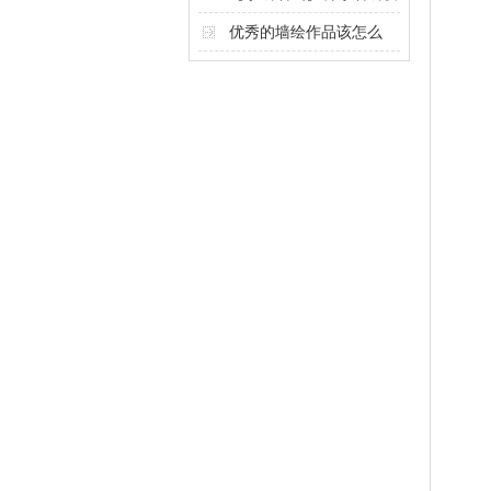
计奥秘
优秀的墙绘作品该怎么
做？