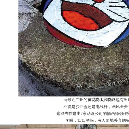
而最近广州的
黄花岗太和岗路
也有出
不管是沙井盖还是电线杆，画风全变
这些杰作是由7家动漫公司的插画师创作
▼喂，妖妖灵吗，有人随地丢弃烟