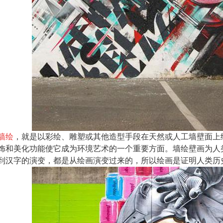
墙绘
，就是以彩绘、雕塑或其他造型手段在天然或人工墙壁面上
饰和美化功能使它成为环境艺术的一个重要方面。
墙绘
壁画为人
到汉字的演变，都是从绘画演变过来的，所以绘画是证明人类历