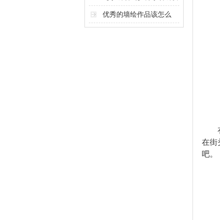
计奥秘
优秀的墙绘作品该怎么
做？
有人
在街
吧。