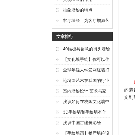
抽象墙绘的特点
客厅墙绘：为客厅增添艺
术氛围的独特选择
文章排行
40幅极具创意的街头墙绘
艺术作品欣赏（上篇）
【文化墙手绘】你可以住
在任何想要的风景里
全球年轻人钟爱网红墙打
卡
论墙绘艺术在我国的行业
的装
现状与发展
室内墙绘设计 艺术与家
文到
居的完美结合
浅谈如何在校园文化墙中
体现校园文化内涵
3D手绘墙和手绘墙有什
么区别
浅谈中国古建筑彩绘
【手绘墙画】餐厅墙绘设