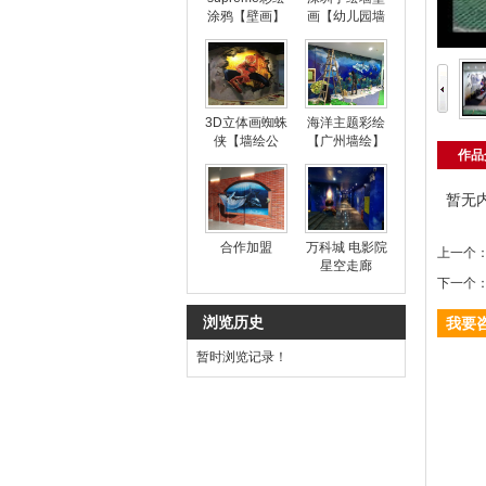
涂鸦【壁画】
画【幼儿园墙
绘】
3D立体画蜘蛛
海洋主题彩绘
侠【墙绘公
【广州墙绘】
作品
司】
暂无
合作加盟
万科城 电影院
上一个
星空走廊
下一个
浏览历史
我要
暂时浏览记录！