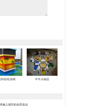
万科彩绘涂鸦
牛牛火锅店
术融入城市的创意表达