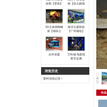
涂鸦【壁画】
画【幼儿园墙
绘】
3D立体画蜘蛛
海洋主题彩绘
侠【墙绘公
【广州墙绘】
司】
合作加盟
万科城 电影院
星空走廊
浏览历史
暂时浏览记录！
作品