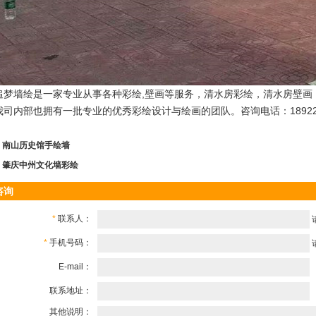
追梦墙绘是一家专业从事各种彩绘,壁画等服务，清水房彩绘，清水房壁画
我司内部也拥有一批专业的优秀彩绘设计与绘画的团队。咨询电话：189229
：
南山历史馆手绘墙
：
肇庆中州文化墙彩绘
咨询
*
联系人：
*
手机号码：
E-mail：
联系地址：
其他说明：