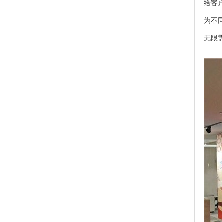
给客
为不
无限需