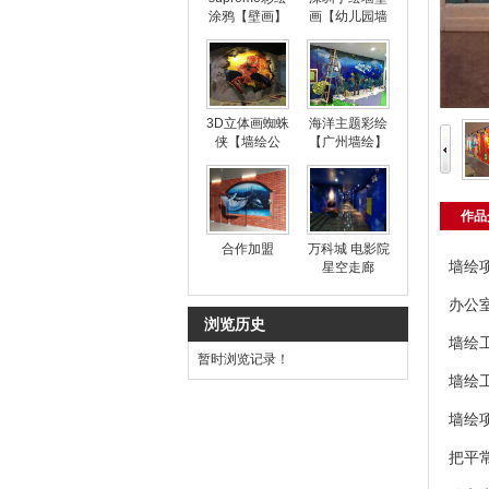
涂鸦【壁画】
画【幼儿园墙
绘】
3D立体画蜘蛛
海洋主题彩绘
侠【墙绘公
【广州墙绘】
司】
作品
合作加盟
万科城 电影院
墙绘
星空走廊
办公
浏览历史
墙绘
暂时浏览记录！
墙绘
墙绘
把平