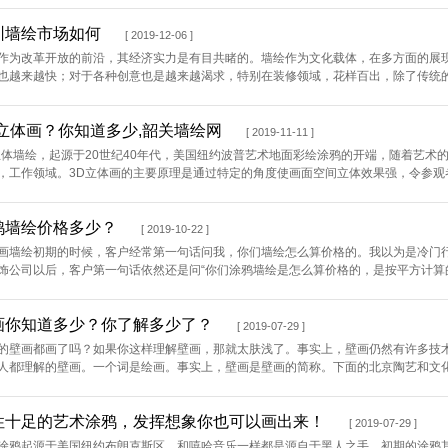
圳墙绘市场如何
[ 2019-12-06 ]
作为改革开放的前沿，其经济实力是有目共睹的。墙绘作为文化载体，在多方面的展
也越来越快；对于各种创意也是越来越渴求，特别在装修领域，花样百出，除了传统的木
D立体画？你知道多少,韶关墙绘网
[ 2019-11-11 ]
立体墙绘，起源于20世纪40年代，美国纽约波普艺术地面彩绘涂鸦的开端，随着艺术
，工作领域。3D立体画的主要原理是通过特定的角度使画面空间立体效果强，令参观者有
鸦墙绘价格多少？
[ 2019-10-22 ]
画墙绘初期的时候，客户经常第一句话问我，你们墙绘怎么算价格的。我以为是冷门
饰公司以后，客户第一句话依然还是问“你们涂鸦墙绘是怎么算价格的，是按平方计算的吗
画你知道多少？你了解多少了？
[ 2019-07-29 ]
的壁画都画了吗？如果你这样理解壁画，那就太肤浅了。事实上，壁画仍然有许多技
人都理解的壁画。一个词是绘画。事实上，壁画是壁画的简称。下面的北京陶艺和文化让
性十足的艺术涂鸦，发挥想象你也可以画出来！
[ 2019-07-29 ]
涂鸦起源于美国纽约布朗克斯区，和嘻哈音乐一样都是源自于黑人之手。初期的涂鸦