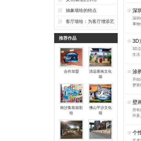
抽象墙绘的特点
深
深圳
客厅墙绘：为客厅增添艺
事物
术氛围的独特选择
推荐作品
3
3D
生活
涂
合作加盟
清远寨南文化
墙
开始
梦装
壁
南沙集装箱彩
佛山平沙文化
所有
绘
墙
许多
个
艺术