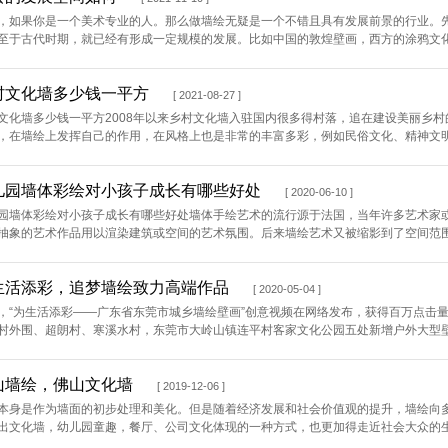
，如果你是一个美术专业的人。那么做墙绘无疑是一个不错且具有发展前景的行业。
至于古代时期，就已经有形成一定规模的发展。比如中国的敦煌壁画，西方的涂鸦文化，
村文化墙多少钱一平方
[ 2021-08-27 ]
文化墙多少钱一平方2008年以来乡村文化墙入驻国内很多得村落，追在建设美丽乡
，在墙绘上发挥自己的作用，在风格上也是非常的丰富多彩，例如民俗文化、精神文明建
儿园墙体彩绘对小孩子成长有哪些好处
[ 2020-06-10 ]
园墙体彩绘对小孩子成长有哪些好处墙体手绘艺术的流行源于法国，当年许多艺术家
抽象的艺术作品用以渲染建筑或空间的艺术氛围。后来墙绘艺术又被缩影到了空间范围较
生活添彩，追梦墙绘致力高端作品
[ 2020-05-04 ]
，“为生活添彩——广东省东莞市城乡墙绘壁画”创意视频在网络发布，获得百万点击
村外围、超朗村、寒溪水村，东莞市大岭山镇连平村客家文化公园五处新增户外大型壁画
山墙绘，佛山文化墙
[ 2019-12-06 ]
本身是作为墙面的初步处理和美化。但是随着经济发展和社会价值观的提升，墙绘向
出文化墙，幼儿园童趣，餐厅、公司文化体现的一种方式，也更加得走近社会大众的生活