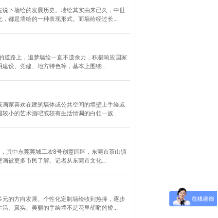
先说下墙绘的发展历史。墙绘其实由来已久，中世
都是墙绘的一种表现形式。而墙绘经过长...
村的道路上，追梦墙绘一直不遗余力，积极响应国家
设、党建、地方特色等，基本上围绕...
或画家喜欢在建筑墙体或公共空间的墙壁上手绘或
小的艺术酒吧或较有生活情调的白领一族...
量，其中东莞莞城工农8号创意园区，东莞市茶山镇
被更多市民了解。记者从东莞市文化...
多元的方向发展。个性化定制墙绘收到热捧，逐步
。真实、美丽的手绘墙不是花里胡哨的矫...