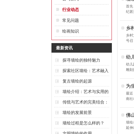
首先
行业动态
纪甚
常见问题
乡
绘画知识
乡村
号召
最新资讯
幼
探寻墙绘的独特魅力
幼儿
雕刻
探索社区墙绘：艺术融入
城市的创意表达
复古墙绘的起源
为
墙绘介绍：艺术与实用的
最近
南社
完美结合
传统与艺术的完美结合：
酒店墙绘的魅力
墙绘的发展前景
佛
墙绘
墙绘过程是怎么样的？
延伸
文明墙绘的作用