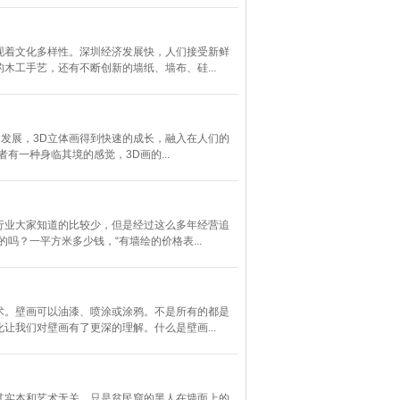
现着文化多样性。深圳经济发展快，人们接受新鲜
工手艺，还有不断创新的墙纸、墙布、硅...
的发展，3D立体画得到快速的成长，融入在人们的
一种身临其境的感觉，3D画的...
行业大家知道的比较少，但是经过这么多年经营追
？一平方米多少钱，“有墙绘的价格表...
术。壁画可以油漆、喷涂或涂鸦。不是所有的都是
我们对壁画有了更深的理解。什么是壁画...
其实本和艺术无关，只是贫民窟的黑人在墙面上的