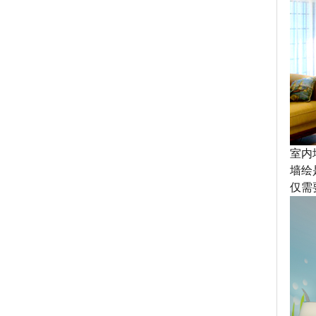
室内
墙绘
仅需