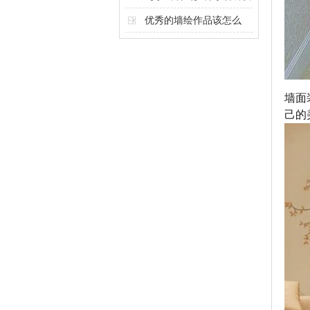
计奥秘
优秀的墙绘作品该怎么
做？
墙面
己的