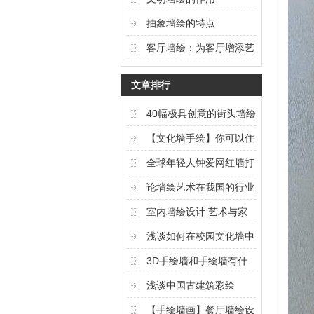
抽象墙绘的特点
客厅墙绘：为客厅增添艺
术氛围的独特选择
文章排行
40幅极具创意的街头墙绘
艺术作品欣赏（上篇）
【文化墙手绘】你可以住
在任何想要的风景里
全球年轻人钟爱网红墙打
卡
论墙绘艺术在我国的行业
现状与发展
室内墙绘设计 艺术与家
居的完美结合
浅谈如何在校园文化墙中
体现校园文化内涵
3D手绘墙和手绘墙有什
么区别
浅谈中国古建筑彩绘
【手绘墙画】餐厅墙绘设